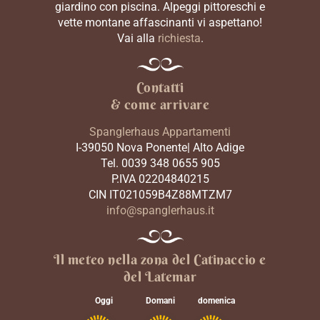
giardino con piscina. Alpeggi pittoreschi e
vette montane affascinanti vi aspettano!
Vai alla
richiesta
.
Contatti
& come arrivare
Spanglerhaus Appartamenti
I-39050 Nova Ponente| Alto Adige
Tel. 0039 348 0655 905
P.IVA 02204840215
CIN IT021059B4Z88MTZM7
info@spanglerhaus.it
Il meteo nella zona del Catinaccio e
del Latemar
Oggi
Domani
domenica