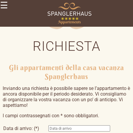
☰
×
SPANGLERHAUS
Estate
Inverno
APPARTAMENTI
RICHIESTA
Appartamento
sole
Nido
di
DINTORNI
Gli appartamenti della casa vacanza
cembro
IMPRESSIONI
Spanglerhaus
CONTATTI
Richiesta
Inviando una richiesta è possibile sapere se l’appartamento è
IT
ancora disponibile per il periodo desiderato. Vi consigliamo
DE
di organizzare la vostra vacanza con un po’ di anticipo. Vi
EN
aspettiamo!
I campi contrassegnati con * sono obbligatori.
Data di arrivo: (*)