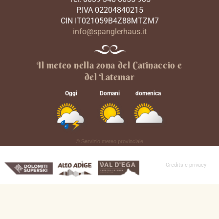
P.IVA 02204840215
CIN IT021059B4Z88MTZM7
info@spanglerhaus.it
Il meteo nella zona del Catinaccio e
del Latemar
Oggi
Domani
domenica
©
Servizio meteo provinciale
Credits e privacy